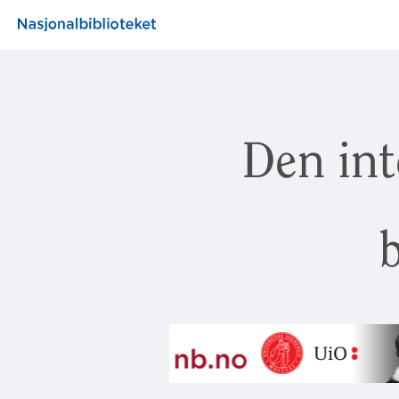
Den int
b