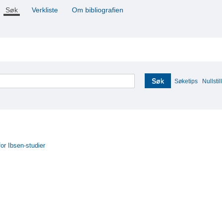
Søk
Verkliste
Om bibliografien
Søk
Søketips
Nullstill
for Ibsen-studier