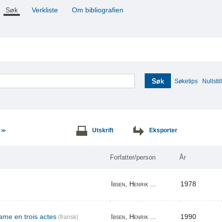
Søk
Verkliste
Om bibliografien
Søk
Søketips
Nullstill
e
Utskrift
Eksporter
>>
Forfatter/person
År
1978
Ibsen, Henrik ...
me en trois actes
1990
Ibsen, Henrik ...
(fransk)