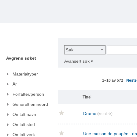
Søk
Avgrens søket
Avansert søk ▾
Materialtyper
Nest
1–10 av 572
År
Forfatter/person
Tittel
Generelt emneord
Drame
(kroatisk)
Omtalt navn
Omtalt sted
Une maison de poupée : dra
Omtalt verk