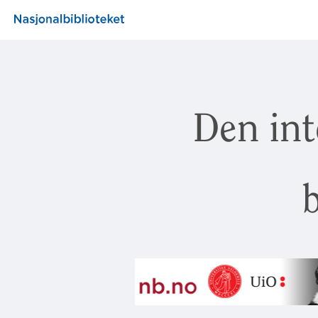
Den int
b