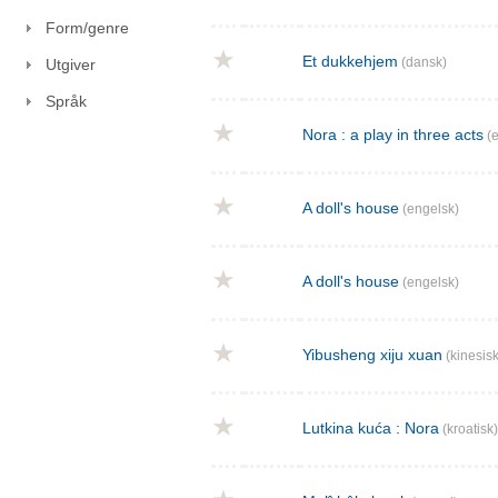
Form/genre
Et dukkehjem
(dansk)
Utgiver
Språk
Nora : a play in three acts
(e
A doll's house
(engelsk)
A doll's house
(engelsk)
Yibusheng xiju xuan
(kinesisk
Lutkina kuća : Nora
(kroatisk)