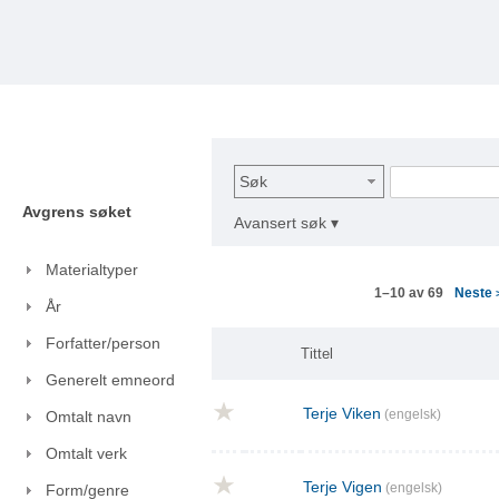
Søk
Avgrens søket
Avansert søk ▾
Materialtyper
Neste
1–10 av 69
År
Forfatter/person
Tittel
Generelt emneord
Terje Viken
(engelsk)
Omtalt navn
Omtalt verk
Terje Vigen
(engelsk)
Form/genre