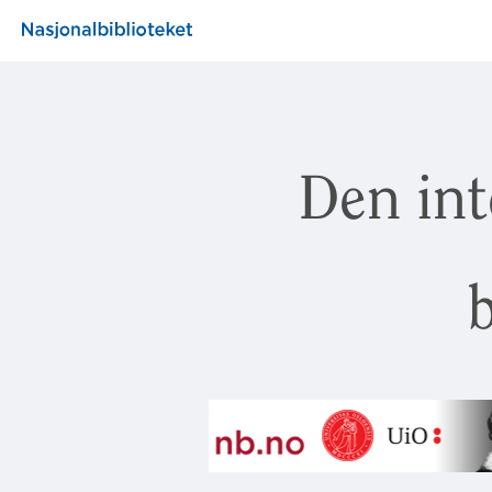
Den int
b