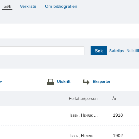
Søk
Verkliste
Om bibliografien
Søk
Søketips
Nullstill
Utskrift
Eksporter
>>
Forfatter/person
År
1918
Ibsen, Henrik ...
1902
Ibsen, Henrik ...