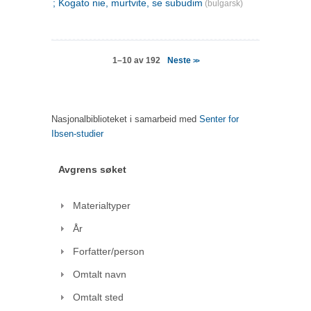
; Kogato nie, murtvite, se subudim
(bulgarsk)
Neste
1–10 av 192
>>
Nasjonalbiblioteket i samarbeid med
Senter for
Ibsen-studier
Avgrens søket
Materialtyper
År
Forfatter/person
Omtalt navn
Omtalt sted