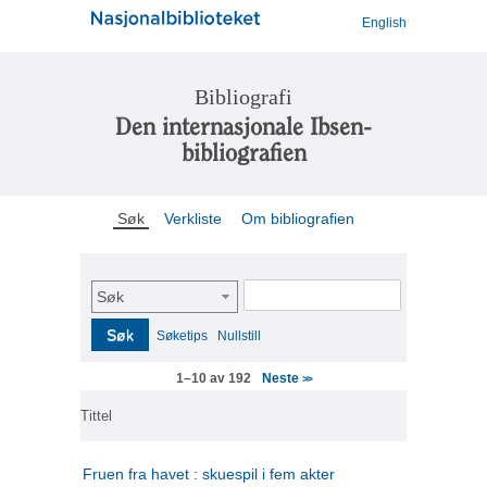
English
Bibliografi
Den internasjonale Ibsen-
bibliografien
Søk
Verkliste
Om bibliografien
Søk
Søk
Søketips
Nullstill
Neste
1–10 av 192
>>
Tittel
Fruen fra havet : skuespil i fem akter