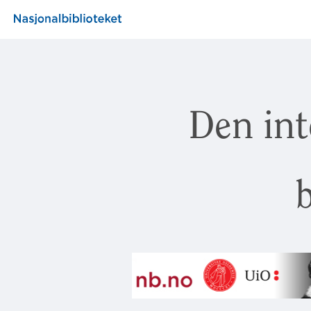
Den int
b