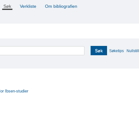
Søk
Verkliste
Om bibliografien
Søk
Søketips
Nullstill
for Ibsen-studier