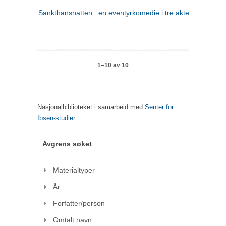
Sankthansnatten : en eventyrkomedie i tre akter
1–10 av 10
Nasjonalbiblioteket i samarbeid med
Senter for
Ibsen-studier
Avgrens søket
Materialtyper
År
Forfatter/person
Omtalt navn