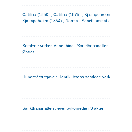
Catilina (1850) ; Catilina (1875) ; Kjæmpehøien (1850) ;
Kjæmpehøien (1854) ; Norma ; Sancthansnatten
Samlede verker. Annet bind : Sancthansnatten ; Fru Inger ti
Østråt
Hundreårsutgave : Henrik Ibsens samlede verker. 2
Sankthansnatten : eventyrkomedie i 3 akter