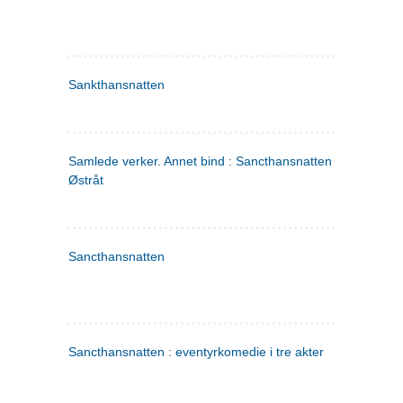
Sankthansnatten
Samlede verker. Annet bind : Sancthansnatten ; Fru Inger ti
Østråt
Sancthansnatten
Sancthansnatten : eventyrkomedie i tre akter