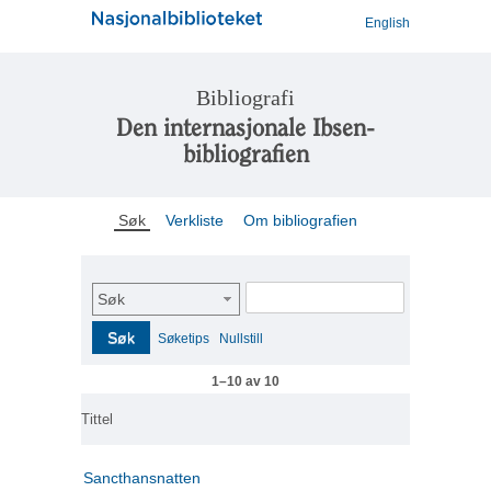
English
Bibliografi
Den internasjonale Ibsen-
bibliografien
Søk
Verkliste
Om bibliografien
Søk
Søk
Søketips
Nullstill
1–10 av 10
Tittel
Sancthansnatten