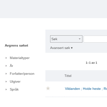
Søk
Avgrens søket
Avansert søk ▾
Materialtyper
1–1 av 1
År
Forfatter/person
Tittel
Utgiver
Vildanden ; Hvide heste ; 
Språk