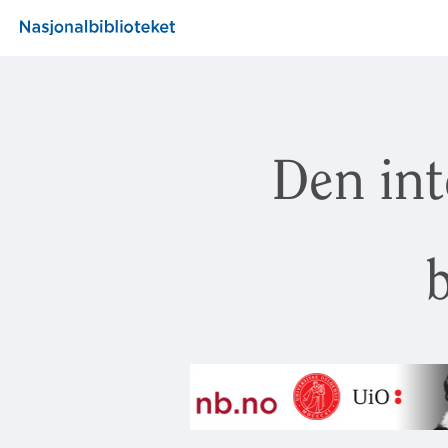
Den int
b