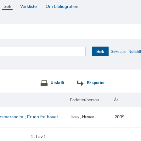
Søk
Verkliste
Om bibliografien
Søk
Søketips
Nullstill
Utskrift
Eksporter
Forfatter/person
År
Rosmersholm ; Fruen fra havet
2009
Ibsen, Henrik
1–1 av 1