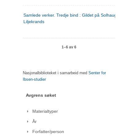
Samlede verker. Tredje bind : Gildet på Solhaug ; Olaf
Liljekrands
1–6 av 6
Nasjonalbiblioteket i samarbeid med
Senter for
Ibsen-studier
Avgrens søket
Materialtyper
År
Forfatter/person