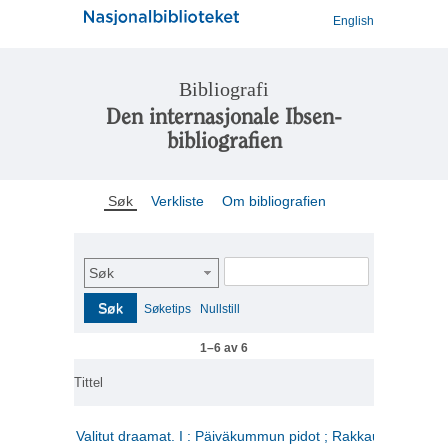
English
Bibliografi
Den internasjonale Ibsen-
bibliografien
Søk
Verkliste
Om bibliografien
Søk
Søk
Søketips
Nullstill
1–6 av 6
Tittel
Valitut draamat. I : Päiväkummun pidot ; Rakkauden kome