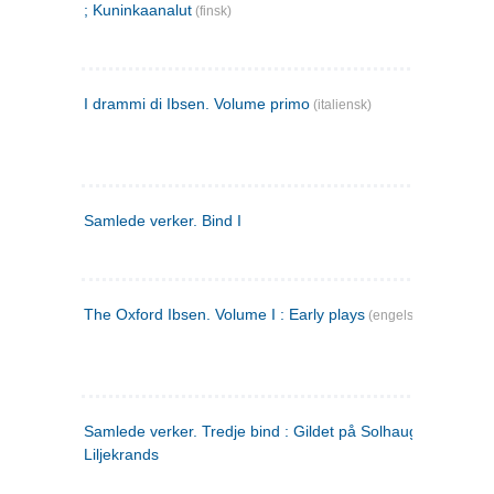
; Kuninkaanalut
(finsk)
I drammi di Ibsen. Volume primo
(italiensk)
Samlede verker. Bind I
The Oxford Ibsen. Volume I : Early plays
(engelsk)
Samlede verker. Tredje bind : Gildet på Solhaug ; Olaf
Liljekrands