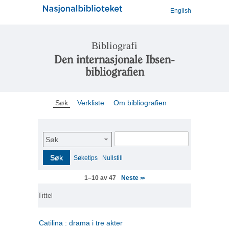
English
Bibliografi
Den internasjonale Ibsen-
bibliografien
Søk
Verkliste
Om bibliografien
Søk
Søk
Søketips
Nullstill
Neste
1–10 av 47
>>
Tittel
Catilina : drama i tre akter