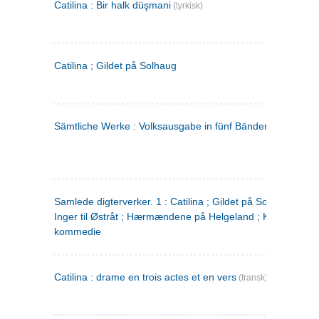
Catilina : Bir halk düşmani
(tyrkisk)
Catilina ; Gildet på Solhaug
Sämtliche Werke : Volksausgabe in fünf Bänden
(tysk)
Samlede digterverker. 1 : Catilina ; Gildet på Solhaug ; Fru
Inger til Østråt ; Hærmændene på Helgeland ; Kjærlighede
kommedie
Catilina : drame en trois actes et en vers
(fransk)