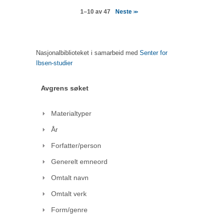
Neste
1–10 av 47
>>
Nasjonalbiblioteket i samarbeid med
Senter for
Ibsen-studier
Avgrens søket
Materialtyper
År
Forfatter/person
Generelt emneord
Omtalt navn
Omtalt verk
Form/genre