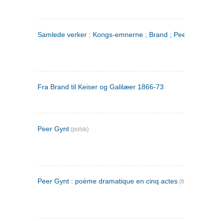
Samlede verker : Kongs-emnerne ; Brand ; Peer Gynt. 2
Fra Brand til Keiser og Galilæer 1866-73
Peer Gynt
(polsk)
Peer Gynt : poème dramatique en cinq actes
(fransk)