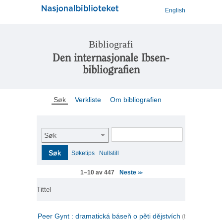
English
Bibliografi
Den internasjonale Ibsen-
bibliografien
Søk
Verkliste
Om bibliografien
Søk
Søk
Søketips
Nullstill
Neste
1–10 av 447
>>
Tittel
Peer Gynt : dramatická báseň o pěti dějstvích
(tsjekkisk)