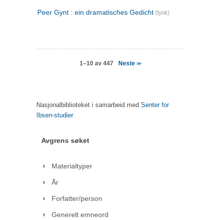
Peer Gynt : ein dramatisches Gedicht
(tysk)
Neste
1–10 av 447
>>
Nasjonalbiblioteket i samarbeid med
Senter for
Ibsen-studier
Avgrens søket
Materialtyper
År
Forfatter/person
Generelt emneord