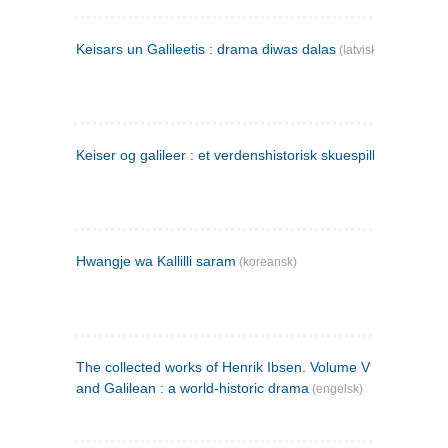
Keisars un Galileetis : drama diwas dalas
(latvisk)
Keiser og galileer : et verdenshistorisk skuespill (1873)
Hwangje wa Kallilli saram
(koreansk)
The collected works of Henrik Ibsen. Volume V : Emperor
and Galilean : a world-historic drama
(engelsk)