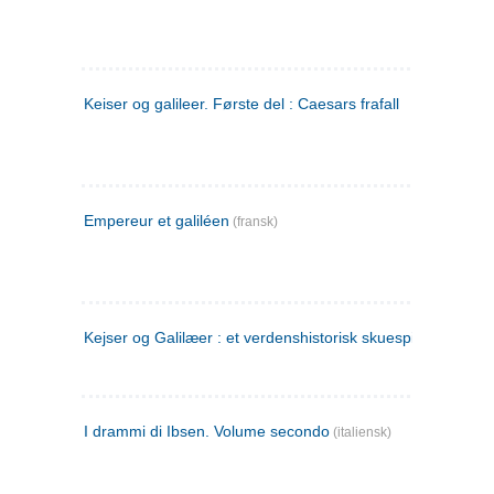
Keiser og galileer. Første del : Caesars frafall
Empereur et galiléen
(fransk)
Kejser og Galilæer : et verdenshistorisk skuespil
I drammi di Ibsen. Volume secondo
(italiensk)