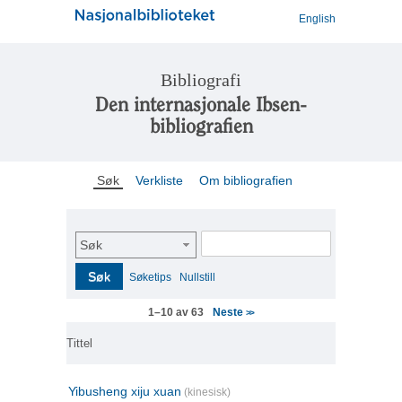
English
Bibliografi
Den internasjonale Ibsen-
bibliografien
Søk
Verkliste
Om bibliografien
Søk
Søk
Søketips
Nullstill
Neste
1–10 av 63
>>
Tittel
Yibusheng xiju xuan
(kinesisk)