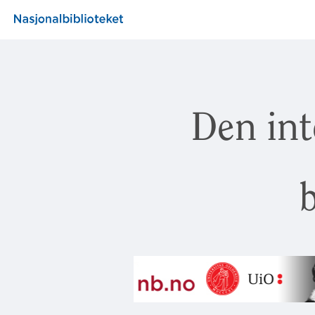
Den int
b