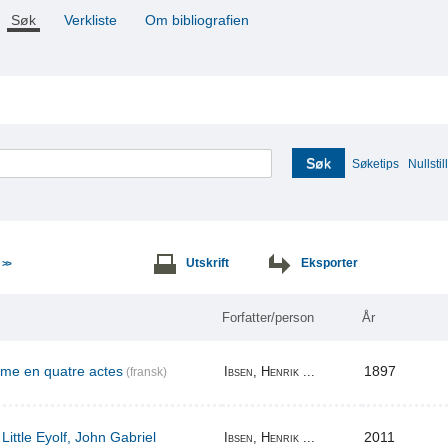
Søk
Verkliste
Om bibliografien
Søk
Søketips
Nullstill
e
Utskrift
Eksporter
>>
Forfatter/person
År
ame en quatre actes
1897
Ibsen, Henrik ...
(fransk)
Little Eyolf, John Gabriel
2011
Ibsen, Henrik ...