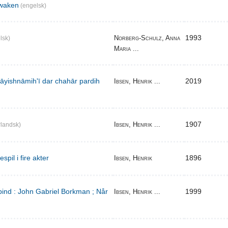
waken
(engelsk)
1993
Norberg-Schulz, Anna
lsk)
Maria ...
̄yishnāmihʹī dar chahār pardih
2019
Ibsen, Henrik ...
1907
Ibsen, Henrik ...
landsk)
pil i fire akter
1896
Ibsen, Henrik
bind : John Gabriel Borkman ; Når
1999
Ibsen, Henrik ...