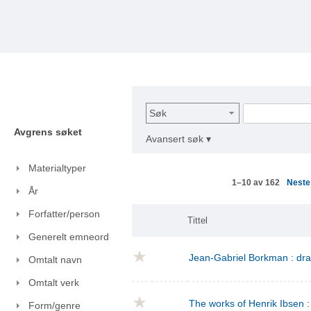
Søk
Avgrens søket
Avansert søk ▾
Materialtyper
Nest
1–10 av 162
År
Forfatter/person
Tittel
Generelt emneord
Jean-Gabriel Borkman : dr
Omtalt navn
Omtalt verk
The works of Henrik Ibsen : 
Form/genre