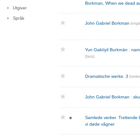
Borkman, When we dead a
Utgiver
Språk
John Gabriel Borkman
(enge
Yun Gabīiyil Burkmān : nama
(farsi)
Dramatische werke. 3
(neder
John Gabriel Borkman : skues
e
Samlede verker. Trettende 
vi døde vågner