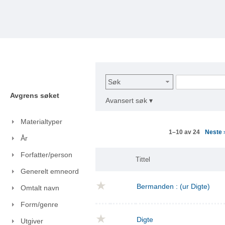
Søk
Avgrens søket
Avansert søk ▾
Materialtyper
Neste
1–10 av 24
År
Forfatter/person
Tittel
Generelt emneord
Bermanden : (ur Digte)
Omtalt navn
Form/genre
Digte
Utgiver