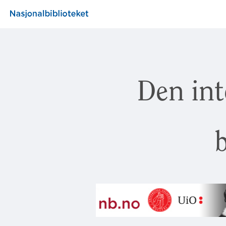
Den int
b