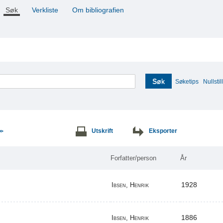
Søk
Verkliste
Om bibliografien
Søk
Søketips
Nullstill
Utskrift
Eksporter
>>
Forfatter/person
År
1928
Ibsen, Henrik
1886
Ibsen, Henrik