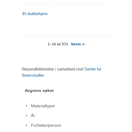
Et dukkehjem
Neste
1–10 av 572
>>
Nasjonalbiblioteket i samarbeid med
Senter for
Ibsen-studier
Avgrens søket
Materialtyper
År
Forfatter/person