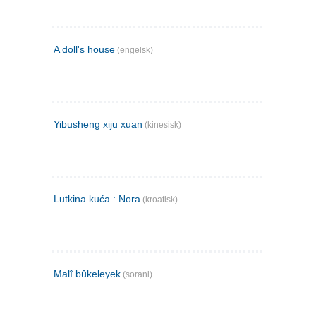
A doll's house
(engelsk)
Yibusheng xiju xuan
(kinesisk)
Lutkina kuća : Nora
(kroatisk)
Malî bûkeleyek
(sorani)