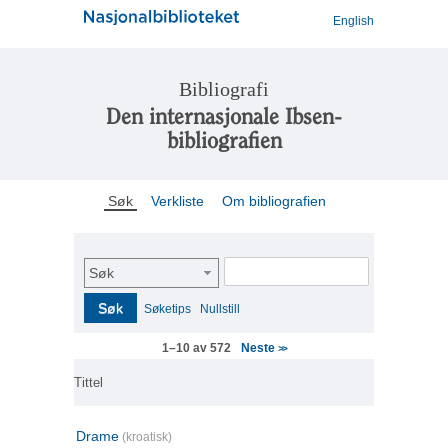
English
Bibliografi
Den internasjonale Ibsen-
bibliografien
Søk
Verkliste
Om bibliografien
Søk
Søk
Søketips
Nullstill
Neste
1–10 av 572
>>
Tittel
Drame
(kroatisk)