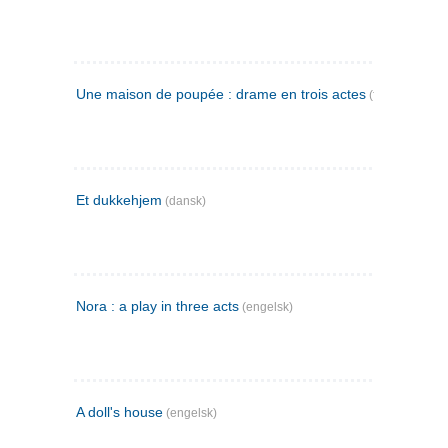
Une maison de poupée : drame en trois actes
(fransk)
Et dukkehjem
(dansk)
Nora : a play in three acts
(engelsk)
A doll's house
(engelsk)