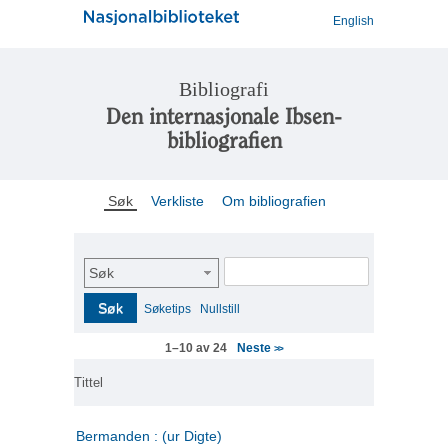
English
Bibliografi
Den internasjonale Ibsen-
bibliografien
Søk
Verkliste
Om bibliografien
Søk
Søk
Søketips
Nullstill
Neste
1–10 av 24
>>
Tittel
Bermanden : (ur Digte)