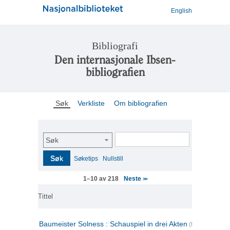
English
Bibliografi
Den internasjonale Ibsen-
bibliografien
Søk
Verkliste
Om bibliografien
Søk
Søk
Søketips
Nullstill
Neste
1–10 av 218
>>
Tittel
Baumeister Solness : Schauspiel in drei Akten
(tysk)