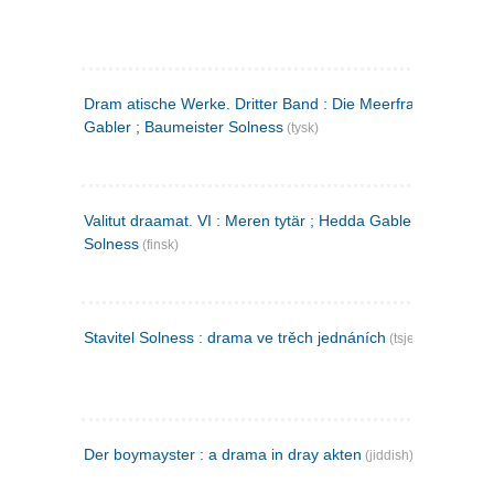
Dram atische Werke. Dritter Band : Die Meerfrau ; Hedda
Gabler ; Baumeister Solness
(tysk)
Valitut draamat. VI : Meren tytär ; Hedda Gabler ; Rakentaj
Solness
(finsk)
Stavitel Solness : drama ve trěch jednáních
(tsjekkisk)
Der boymayster : a drama in dray akten
(jiddish)