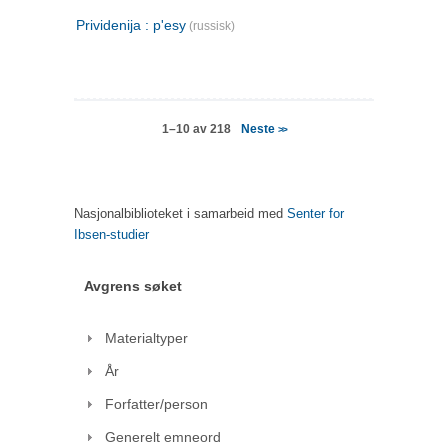
Prividenija : p'esy
(russisk)
Neste
1–10 av 218
>>
Nasjonalbiblioteket i samarbeid med
Senter for
Ibsen-studier
Avgrens søket
Materialtyper
År
Forfatter/person
Generelt emneord