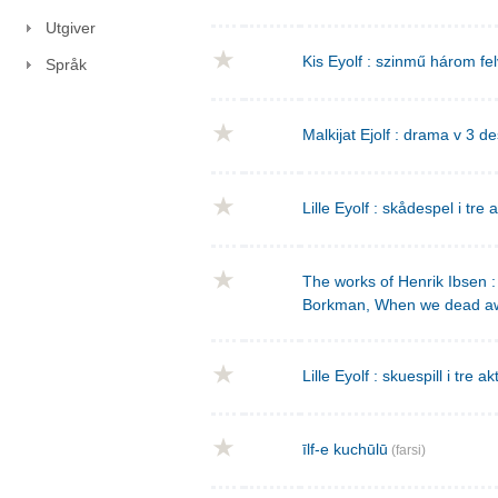
Utgiver
Kis Eyolf : szinmű három f
Språk
Malkijat Ejolf : drama v 3 de
Lille Eyolf : skådespel i tre 
The works of Henrik Ibsen : 
Borkman, When we dead a
Lille Eyolf : skuespill i tre ak
īlf-e kuchūlū
(farsi)