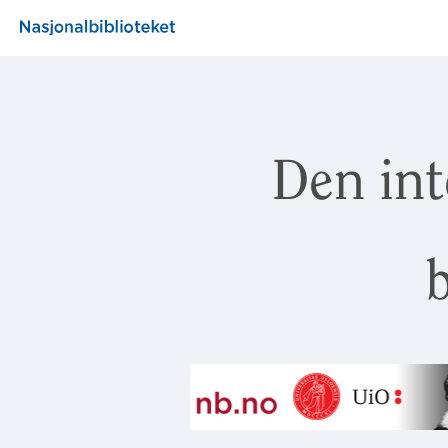
Den int
b