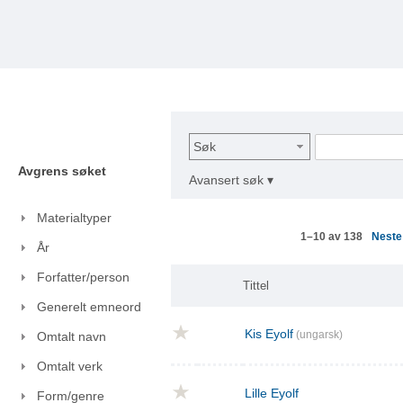
Søk
Avgrens søket
Avansert søk ▾
Materialtyper
Nest
1–10 av 138
År
Forfatter/person
Tittel
Generelt emneord
Kis Eyolf
(ungarsk)
Omtalt navn
Omtalt verk
Lille Eyolf
Form/genre