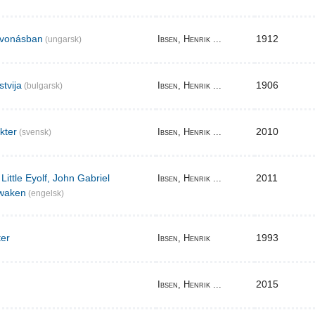
elvonásban
1912
Ibsen, Henrik ...
(ungarsk)
stvija
1906
Ibsen, Henrik ...
(bulgarsk)
akter
2010
Ibsen, Henrik ...
(svensk)
Little Eyolf, John Gabriel
2011
Ibsen, Henrik ...
waken
(engelsk)
ter
1993
Ibsen, Henrik
2015
Ibsen, Henrik ...