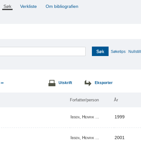
Søk
Verkliste
Om bibliografien
Søk
Søketips
Nullstill
e
Utskrift
Eksporter
>>
Forfatter/person
År
1999
Ibsen, Henrik ...
2001
Ibsen, Henrik ...