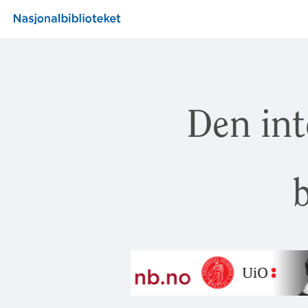
Den int
b