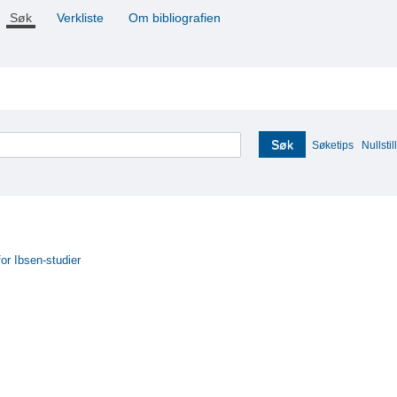
Søk
Verkliste
Om bibliografien
Søk
Søketips
Nullstill
for Ibsen-studier