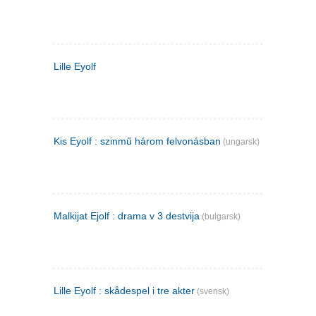
Lille Eyolf
Kis Eyolf : szinmű három felvonásban
(ungarsk)
Malkijat Ejolf : drama v 3 destvija
(bulgarsk)
Lille Eyolf : skådespel i tre akter
(svensk)