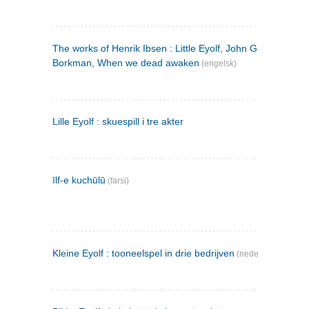
The works of Henrik Ibsen : Little Eyolf, John Gabriel
Borkman, When we dead awaken
(engelsk)
Lille Eyolf : skuespill i tre akter
īlf-e kuchūlū
(farsi)
Kleine Eyolf : tooneelspel in drie bedrijven
(nederlandsk)