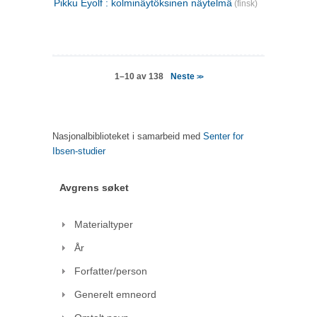
Pikku Eyolf : kolminäytöksinen näytelmä
(finsk)
Neste
1–10 av 138
>>
Nasjonalbiblioteket i samarbeid med
Senter for
Ibsen-studier
Avgrens søket
Materialtyper
År
Forfatter/person
Generelt emneord