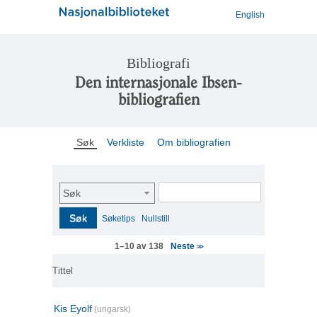
English
Bibliografi
Den internasjonale Ibsen-
bibliografien
Søk
Verkliste
Om bibliografien
Søk
Søk
Søketips
Nullstill
Neste
1–10 av 138
>>
Tittel
Kis Eyolf
(ungarsk)