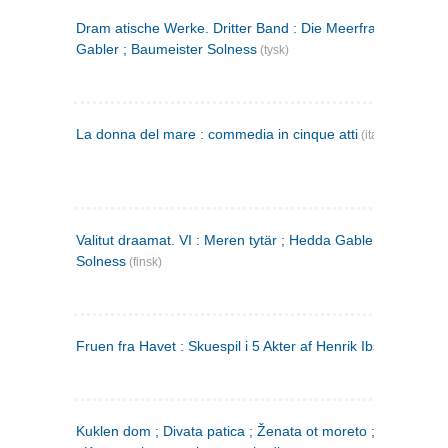
Dram atische Werke. Dritter Band : Die Meerfrau ; Hedda
Gabler ; Baumeister Solness
(tysk)
La donna del mare : commedia in cinque atti
(italiensk)
Valitut draamat. VI : Meren tytär ; Hedda Gabler ; Rakentaj
Solness
(finsk)
Fruen fra Havet : Skuespil i 5 Akter af Henrik Ibsen
Kuklen dom ; Divata patica ; Ženata ot moreto ; Malkijat Ejo