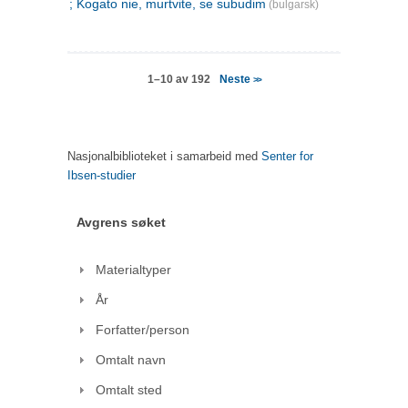
; Kogato nie, murtvite, se subudim
(bulgarsk)
Neste
1–10 av 192
>>
Nasjonalbiblioteket i samarbeid med
Senter for
Ibsen-studier
Avgrens søket
Materialtyper
År
Forfatter/person
Omtalt navn
Omtalt sted