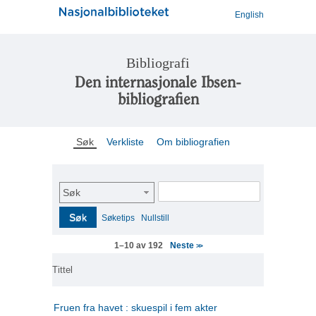
English
Bibliografi
Den internasjonale Ibsen-
bibliografien
Søk
Verkliste
Om bibliografien
Søk
Søk
Søketips
Nullstill
Neste
1–10 av 192
>>
Tittel
Fruen fra havet : skuespil i fem akter