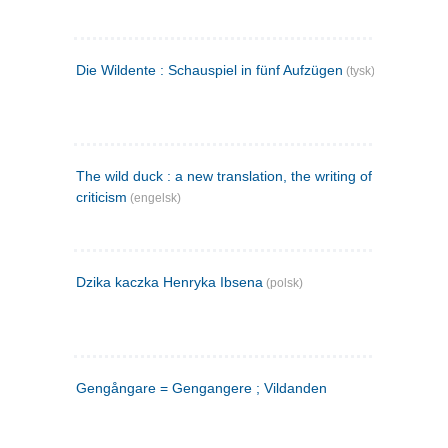
Die Wildente : Schauspiel in fünf Aufzügen
(tysk)
The wild duck : a new translation, the writing of the play,
criticism
(engelsk)
Dzika kaczka Henryka Ibsena
(polsk)
Gengångare = Gengangere ; Vildanden