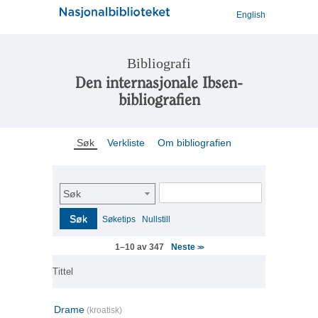
English
Bibliografi
Den internasjonale Ibsen-
bibliografien
Søk
Verkliste
Om bibliografien
Søk
Søk
Søketips
Nullstill
Neste
1–10 av 347
>>
Tittel
Drame
(kroatisk)