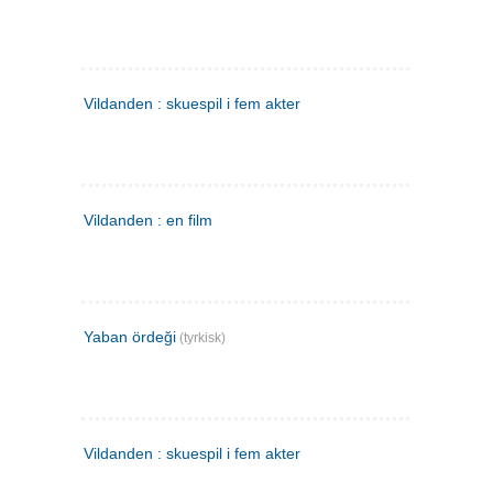
Vildanden : skuespil i fem akter
Vildanden : en film
Yaban ördeği
(tyrkisk)
Vildanden : skuespil i fem akter