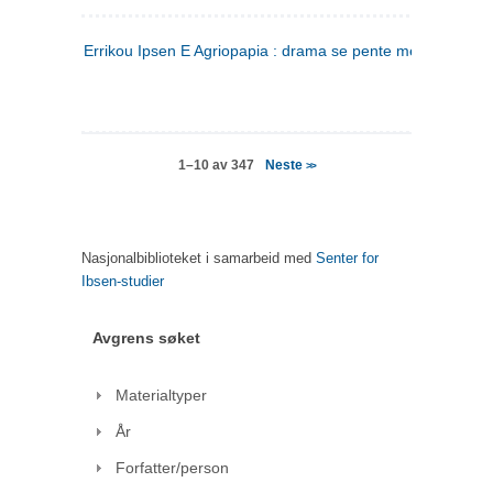
Errikou Ipsen E Agriopapia : drama se pente mere
(gresk)
Neste
1–10 av 347
>>
Nasjonalbiblioteket i samarbeid med
Senter for
Ibsen-studier
Avgrens søket
Materialtyper
År
Forfatter/person