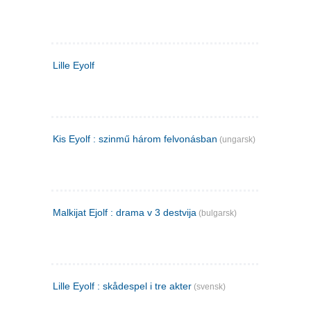
Lille Eyolf
Kis Eyolf : szinmű három felvonásban
(ungarsk)
Malkijat Ejolf : drama v 3 destvija
(bulgarsk)
Lille Eyolf : skådespel i tre akter
(svensk)