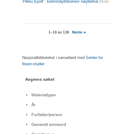
Pikku Eyolf : kolminäytöksinen näytelmä
(finsk)
Neste
1–10 av 138
>>
Nasjonalbiblioteket i samarbeid med
Senter for
Ibsen-studier
Avgrens søket
Materialtyper
År
Forfatter/person
Generelt emneord