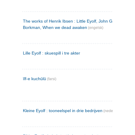
The works of Henrik Ibsen : Little Eyolf, John Gabriel
Borkman, When we dead awaken
(engelsk)
Lille Eyolf : skuespill i tre akter
īlf-e kuchūlū
(farsi)
Kleine Eyolf : tooneelspel in drie bedrijven
(nederlandsk)