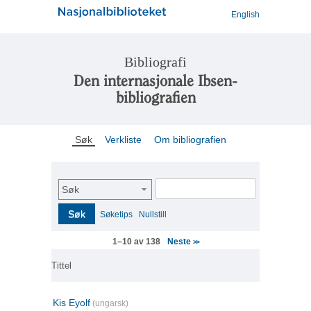
English
Bibliografi
Den internasjonale Ibsen-
bibliografien
Søk
Verkliste
Om bibliografien
Søk
Søk
Søketips
Nullstill
Neste
1–10 av 138
>>
Tittel
Kis Eyolf
(ungarsk)