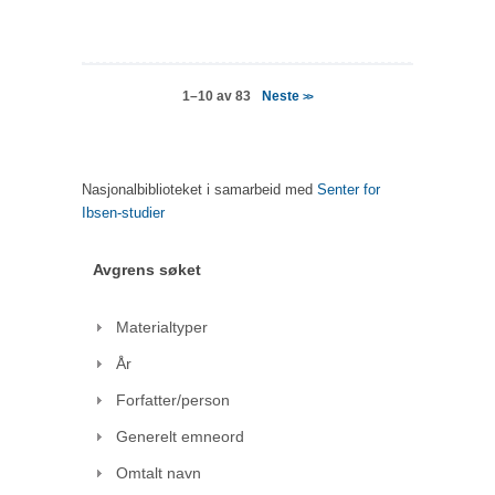
Neste
1–10 av 83
>>
Nasjonalbiblioteket i samarbeid med
Senter for
Ibsen-studier
Avgrens søket
Materialtyper
År
Forfatter/person
Generelt emneord
Omtalt navn