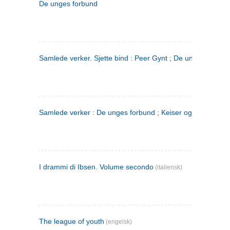
De unges forbund
Samlede verker. Sjette bind : Peer Gynt ; De unges Forbu
Samlede verker : De unges forbund ; Keiser og Galilæer. 3
I drammi di Ibsen. Volume secondo
(italiensk)
The league of youth
(engelsk)