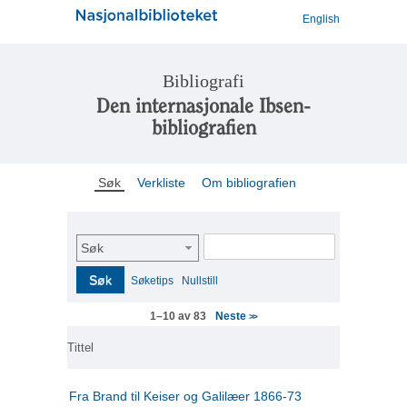
English
Bibliografi
Den internasjonale Ibsen-
bibliografien
Søk
Verkliste
Om bibliografien
Søk
Søk
Søketips
Nullstill
Neste
1–10 av 83
>>
Tittel
Fra Brand til Keiser og Galilæer 1866-73