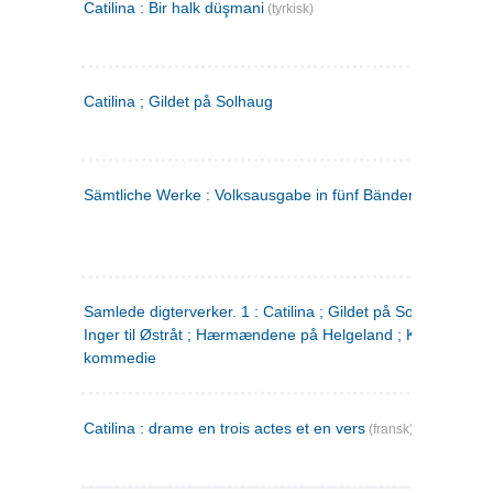
Catilina : Bir halk düşmani
(tyrkisk)
Catilina ; Gildet på Solhaug
Sämtliche Werke : Volksausgabe in fünf Bänden
(tysk)
Samlede digterverker. 1 : Catilina ; Gildet på Solhaug ; Fru
Inger til Østråt ; Hærmændene på Helgeland ; Kjærlighede
kommedie
Catilina : drame en trois actes et en vers
(fransk)