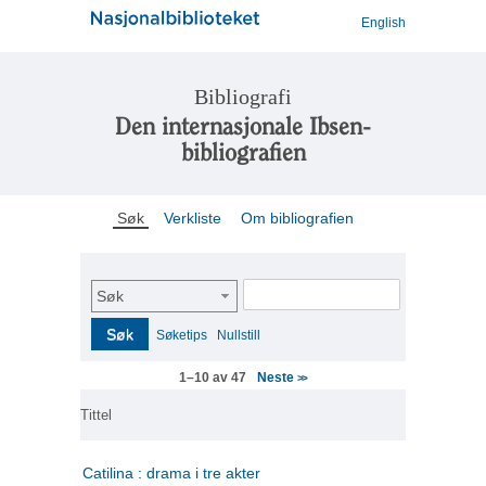
English
Bibliografi
Den internasjonale Ibsen-
bibliografien
Søk
Verkliste
Om bibliografien
Søk
Søk
Søketips
Nullstill
Neste
1–10 av 47
>>
Tittel
Catilina : drama i tre akter