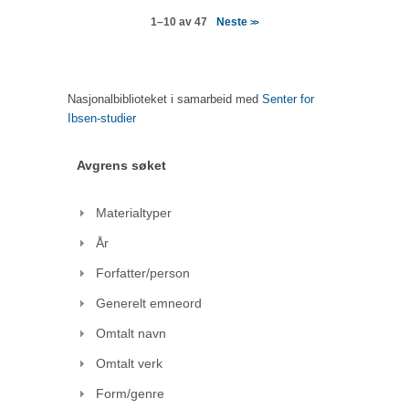
Neste
1–10 av 47
>>
Nasjonalbiblioteket i samarbeid med
Senter for
Ibsen-studier
Avgrens søket
Materialtyper
År
Forfatter/person
Generelt emneord
Omtalt navn
Omtalt verk
Form/genre