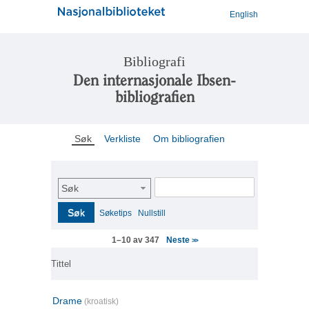
English
Bibliografi
Den internasjonale Ibsen-
bibliografien
Søk
Verkliste
Om bibliografien
Søk
Søk
Søketips
Nullstill
Neste
1–10 av 347
>>
Tittel
Drame
(kroatisk)