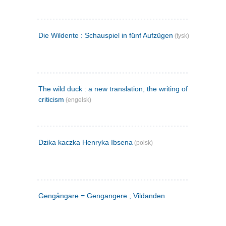
Die Wildente : Schauspiel in fünf Aufzügen
(tysk)
The wild duck : a new translation, the writing of the play,
criticism
(engelsk)
Dzika kaczka Henryka Ibsena
(polsk)
Gengångare = Gengangere ; Vildanden