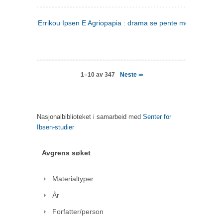
Errikou Ipsen E Agriopapia : drama se pente mere
(gresk)
Neste
1–10 av 347
>>
Nasjonalbiblioteket i samarbeid med
Senter for
Ibsen-studier
Avgrens søket
Materialtyper
År
Forfatter/person