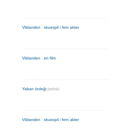
Vildanden : skuespil i fem akter
Vildanden : en film
Yaban ördeği
(tyrkisk)
Vildanden : skuespil i fem akter