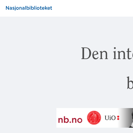
Den int
b