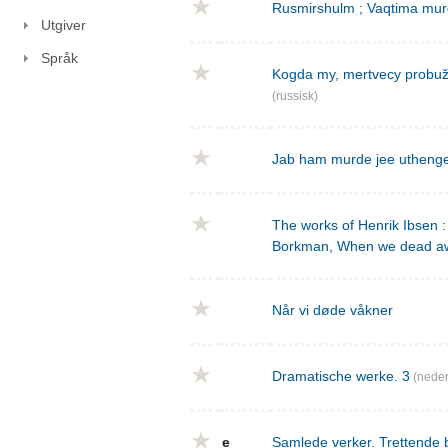
Rusmirshulm ; Vaqtima mur
Utgiver
Språk
Kogda my, mertvecy probužd
(russisk)
Jab ham murde jee utheng
The works of Henrik Ibsen : 
Borkman, When we dead a
Når vi døde våkner
Dramatische werke. 3
(neder
e
Samlede verker. Trettende 