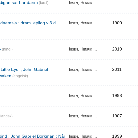
digan sar bar darim
Ibsen, Henrik ...
(farsi)
aemsja : dram. epilog v 3 d
1900
Ibsen, Henrik ...
e
2019
Ibsen, Henrik ...
(hindi)
Little Eyolf, John Gabriel
2011
Ibsen, Henrik ...
waken
(engelsk)
1998
Ibsen, Henrik ...
1907
Ibsen, Henrik ...
landsk)
bind : John Gabriel Borkman ; Når
1999
Ibsen, Henrik ...