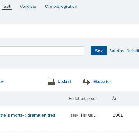
Søk
Verkliste
Om bibliografien
Søk
Søketips
Nullstill
e
Utskrift
Eksporter
>>
Forfatter/person
År
re'ls morts- : drama en tres
1901
Ibsen, Henrik ...