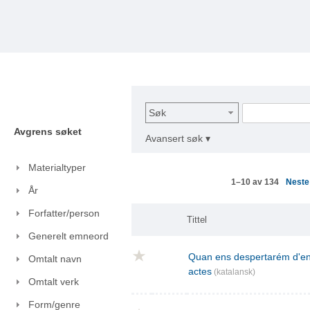
Søk
Avgrens søket
Avansert søk ▾
Materialtyper
Nest
1–10 av 134
År
Forfatter/person
Tittel
Generelt emneord
Quan ens despertarém d'ent
Omtalt navn
actes
(katalansk)
Omtalt verk
Form/genre