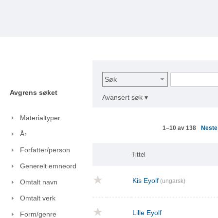
Søk
Avgrens søket
Avansert søk ▾
Materialtyper
Nest
1–10 av 138
År
Forfatter/person
Tittel
Generelt emneord
Kis Eyolf
(ungarsk)
Omtalt navn
Omtalt verk
Lille Eyolf
Form/genre