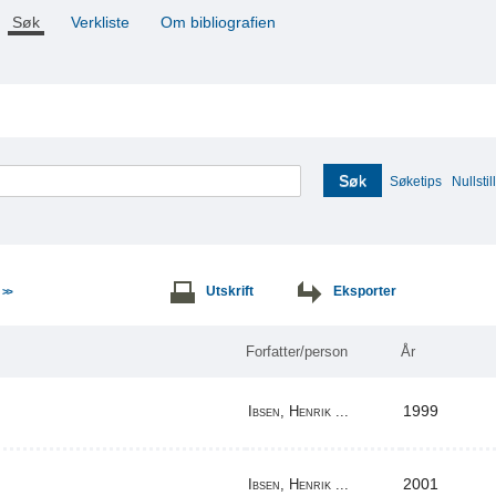
Søk
Verkliste
Om bibliografien
Søk
Søketips
Nullstill
e
Utskrift
Eksporter
>>
Forfatter/person
År
1999
Ibsen, Henrik ...
2001
Ibsen, Henrik ...