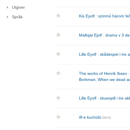
Utgiver
Kis Eyolf : szinmű három f
Språk
Malkijat Ejolf : drama v 3 de
Lille Eyolf : skådespel i tre 
The works of Henrik Ibsen : 
Borkman, When we dead a
Lille Eyolf : skuespill i tre ak
īlf-e kuchūlū
(farsi)