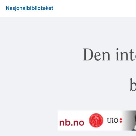
Den int
b