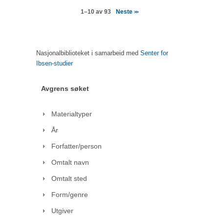
Neste
1–10 av 93
>>
Nasjonalbiblioteket i samarbeid med
Senter for
Ibsen-studier
Avgrens søket
Materialtyper
År
Forfatter/person
Omtalt navn
Omtalt sted
Form/genre
Utgiver