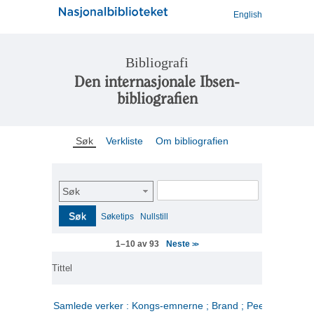
English
Bibliografi
Den internasjonale Ibsen-
bibliografien
Søk
Verkliste
Om bibliografien
Søk
Søk
Søketips
Nullstill
Neste
1–10 av 93
>>
Tittel
Samlede verker : Kongs-emnerne ; Brand ; Peer Gynt. 2