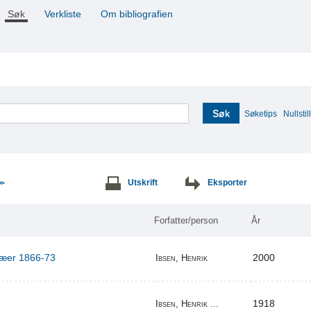
Søk
Verkliste
Om bibliografien
Søk
Søketips
Nullstill
Utskrift
Eksporter
>>
Forfatter/person
År
ilæer 1866-73
2000
Ibsen, Henrik
1918
Ibsen, Henrik ...