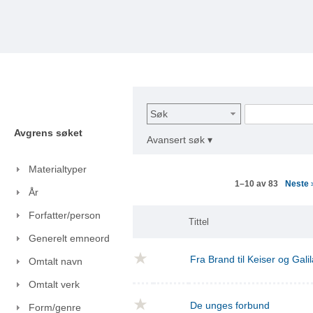
Søk
Avgrens søket
Avansert søk ▾
Materialtyper
Neste
1–10 av 83
År
Forfatter/person
Tittel
Generelt emneord
Fra Brand til Keiser og Gal
Omtalt navn
Omtalt verk
De unges forbund
Form/genre