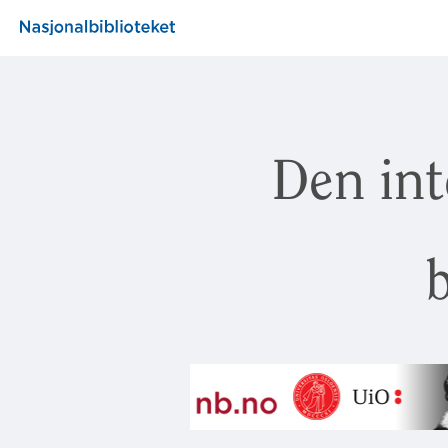
Den int
b