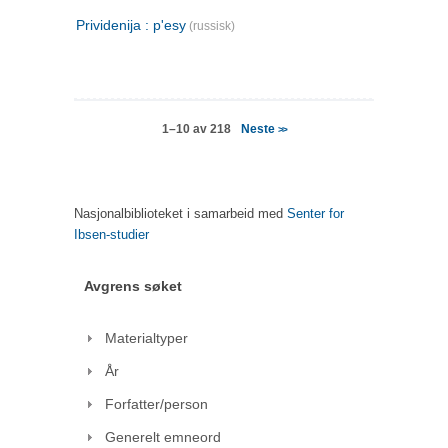
Prividenija : p'esy
(russisk)
Neste
1–10 av 218
>>
Nasjonalbiblioteket i samarbeid med
Senter for
Ibsen-studier
Avgrens søket
Materialtyper
År
Forfatter/person
Generelt emneord