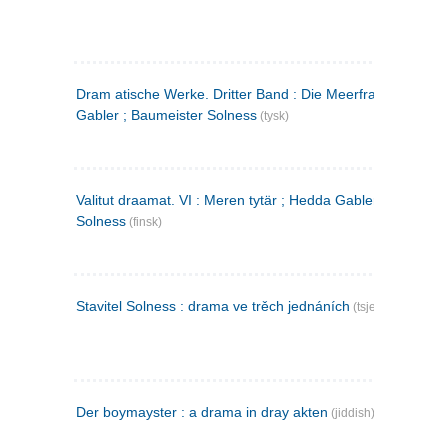
Dram atische Werke. Dritter Band : Die Meerfrau ; Hedda
Gabler ; Baumeister Solness
(tysk)
Valitut draamat. VI : Meren tytär ; Hedda Gabler ; Rakentaj
Solness
(finsk)
Stavitel Solness : drama ve trěch jednáních
(tsjekkisk)
Der boymayster : a drama in dray akten
(jiddish)