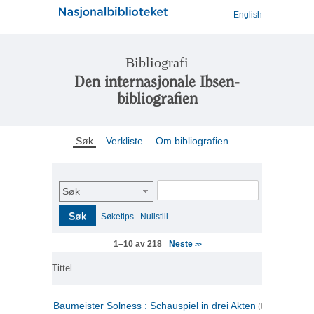
English
Bibliografi
Den internasjonale Ibsen-
bibliografien
Søk
Verkliste
Om bibliografien
Søk
Søk
Søketips
Nullstill
Neste
1–10 av 218
>>
Tittel
Baumeister Solness : Schauspiel in drei Akten
(tysk)