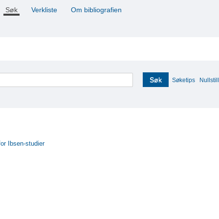
Søk
Verkliste
Om bibliografien
Søk
Søketips
Nullstill
for Ibsen-studier