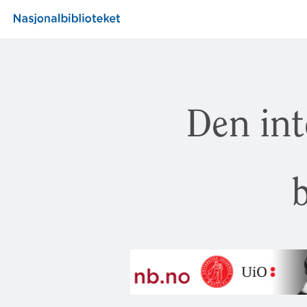
Den int
b