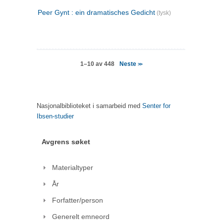
Peer Gynt : ein dramatisches Gedicht
(tysk)
Neste
1–10 av 448
>>
Nasjonalbiblioteket i samarbeid med
Senter for
Ibsen-studier
Avgrens søket
Materialtyper
År
Forfatter/person
Generelt emneord