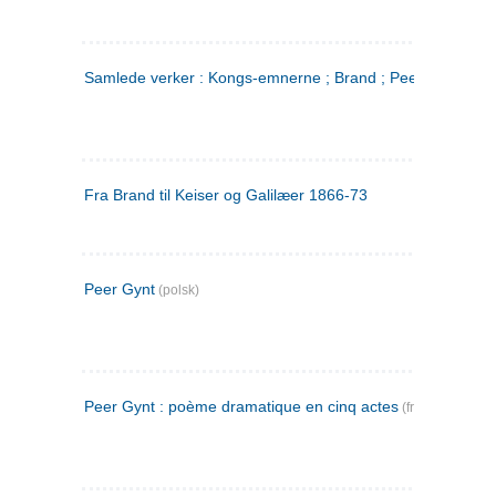
Samlede verker : Kongs-emnerne ; Brand ; Peer Gynt. 2
Fra Brand til Keiser og Galilæer 1866-73
Peer Gynt
(polsk)
Peer Gynt : poème dramatique en cinq actes
(fransk)