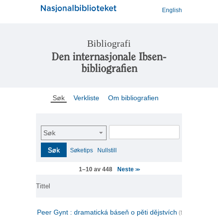
English
Bibliografi
Den internasjonale Ibsen-
bibliografien
Søk
Verkliste
Om bibliografien
Søk
Søk
Søketips
Nullstill
Neste
1–10 av 448
>>
Tittel
Peer Gynt : dramatická báseň o pěti dějstvích
(tsjekkisk)