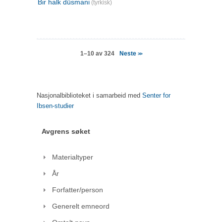
Bir halk düsmani
(tyrkisk)
Neste
1–10 av 324
>>
Nasjonalbiblioteket i samarbeid med
Senter for
Ibsen-studier
Avgrens søket
Materialtyper
År
Forfatter/person
Generelt emneord