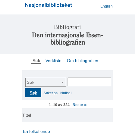
English
Bibliografi
Den internasjonale Ibsen-
bibliografien
Søk
Verkliste
Om bibliografien
Søk
Søk
Søketips
Nullstill
Neste
1–10 av 324
>>
Tittel
En folkefiende