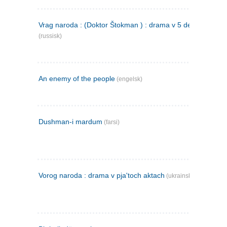
Vrag naroda : (Doktor Štokman ) : drama v 5 dejstvijach
(russisk)
An enemy of the people
(engelsk)
Dushman-i mardum
(farsi)
Vorog naroda : drama v pja'toch aktach
(ukrainsk)