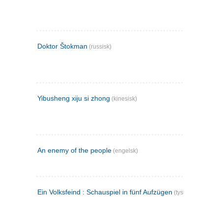
Doktor Štokman
(russisk)
Yibusheng xiju si zhong
(kinesisk)
An enemy of the people
(engelsk)
Ein Volksfeind : Schauspiel in fünf Aufzügen
(tysk)