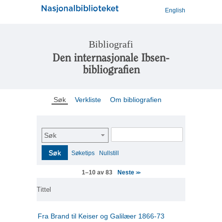
English
Bibliografi
Den internasjonale Ibsen-
bibliografien
Søk
Verkliste
Om bibliografien
Søk
Søk
Søketips
Nullstill
Neste
1–10 av 83
>>
Tittel
Fra Brand til Keiser og Galilæer 1866-73