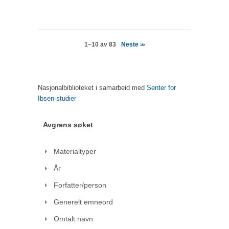
Neste
1–10 av 83
>>
Nasjonalbiblioteket i samarbeid med
Senter for
Ibsen-studier
Avgrens søket
Materialtyper
År
Forfatter/person
Generelt emneord
Omtalt navn