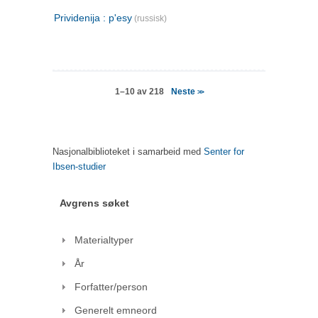
Prividenija : p'esy
(russisk)
Neste
1–10 av 218
>>
Nasjonalbiblioteket i samarbeid med
Senter for
Ibsen-studier
Avgrens søket
Materialtyper
År
Forfatter/person
Generelt emneord