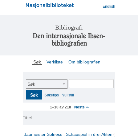
English
Bibliografi
Den internasjonale Ibsen-
bibliografien
Søk
Verkliste
Om bibliografien
Søk
Søk
Søketips
Nullstill
Neste
1–10 av 218
>>
Tittel
Baumeister Solness : Schauspiel in drei Akten
(tysk)