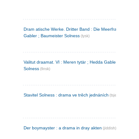
Dram atische Werke. Dritter Band : Die Meerfrau ; Hedda
Gabler ; Baumeister Solness
(tysk)
Valitut draamat. VI : Meren tytär ; Hedda Gabler ; Rakentaj
Solness
(finsk)
Stavitel Solness : drama ve trěch jednáních
(tsjekkisk)
Der boymayster : a drama in dray akten
(jiddish)