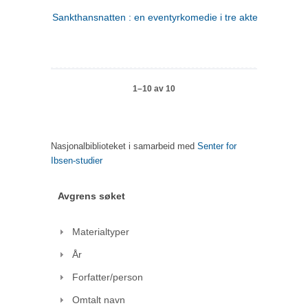
Sankthansnatten : en eventyrkomedie i tre akter
1–10 av 10
Nasjonalbiblioteket i samarbeid med
Senter for
Ibsen-studier
Avgrens søket
Materialtyper
År
Forfatter/person
Omtalt navn