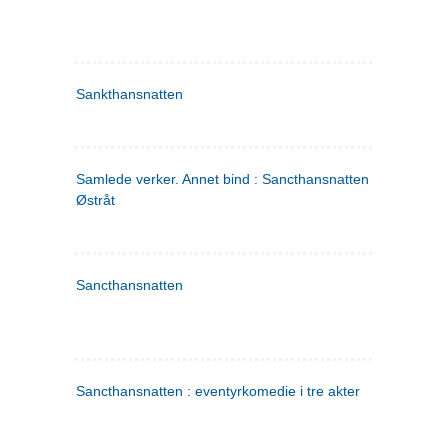
Sankthansnatten
Samlede verker. Annet bind : Sancthansnatten ; Fru Inger ti
Østråt
Sancthansnatten
Sancthansnatten : eventyrkomedie i tre akter