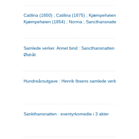
Catilina (1850) ; Catilina (1875) ; Kjæmpehøien (1850) ;
Kjæmpehøien (1854) ; Norma ; Sancthansnatten
Samlede verker. Annet bind : Sancthansnatten ; Fru Inger ti
Østråt
Hundreårsutgave : Henrik Ibsens samlede verker. 2
Sankthansnatten : eventyrkomedie i 3 akter