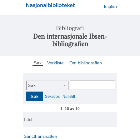
English
Bibliografi
Den internasjonale Ibsen-
bibliografien
Søk
Verkliste
Om bibliografien
Søk
Søk
Søketips
Nullstill
1–10 av 10
Tittel
Sancthansnatten