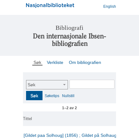
English
Bibliografi
Den internasjonale Ibsen-
bibliografien
Søk
Verkliste
Om bibliografien
Søk
Søk
Søketips
Nullstill
1–2 av 2
Tittel
[Gildet paa Solhoug] (1856) ; Gildet på Solhaug (1883) ;