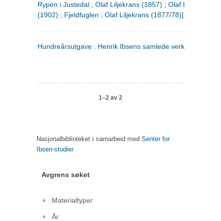
Rypen i Justedal ; Olaf Liljekrans (1857) ; Olaf Liljekrans
(1902) ; Fjeldfuglen ; Olaf Liljekrans (1877/78)]
Hundreårsutgave : Henrik Ibsens samlede verker. 3
1–2 av 2
Nasjonalbiblioteket i samarbeid med
Senter for
Ibsen-studier
Avgrens søket
Materialtyper
År