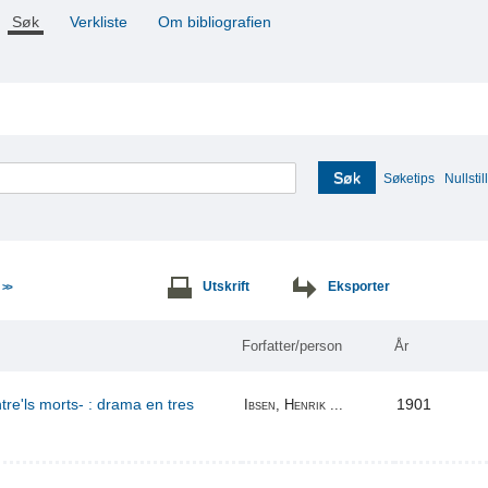
Søk
Verkliste
Om bibliografien
Søk
Søketips
Nullstill
e
Utskrift
Eksporter
>>
Forfatter/person
År
re'ls morts- : drama en tres
1901
Ibsen, Henrik ...