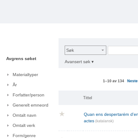
Søk
Avgrens søket
Avansert søk ▾
Materialtyper
Nest
1–10 av 134
År
Forfatter/person
Tittel
Generelt emneord
Quan ens despertarém d'ent
Omtalt navn
actes
(katalansk)
Omtalt verk
Form/genre