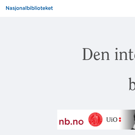
Den int
b