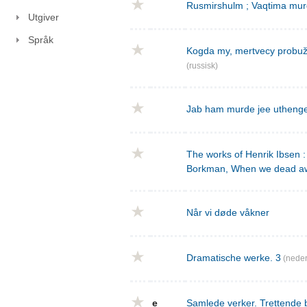
Rusmirshulm ; Vaqtima mur
Utgiver
Språk
Kogda my, mertvecy probužd
(russisk)
Jab ham murde jee utheng
The works of Henrik Ibsen : 
Borkman, When we dead a
Når vi døde våkner
Dramatische werke. 3
(neder
e
Samlede verker. Trettende 