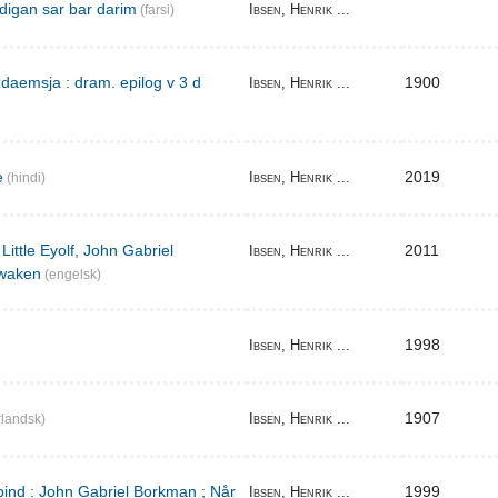
digan sar bar darim
Ibsen, Henrik ...
(farsi)
aemsja : dram. epilog v 3 d
1900
Ibsen, Henrik ...
e
2019
Ibsen, Henrik ...
(hindi)
Little Eyolf, John Gabriel
2011
Ibsen, Henrik ...
waken
(engelsk)
1998
Ibsen, Henrik ...
1907
Ibsen, Henrik ...
landsk)
bind : John Gabriel Borkman ; Når
1999
Ibsen, Henrik ...