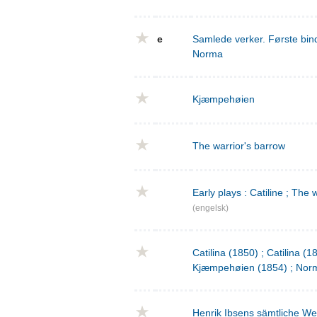
e
Samlede verker. Første bind
Norma
Kjæmpehøien
The warrior's barrow
Early plays : Catiline ; The 
(engelsk)
Catilina (1850) ; Catilina (
Kjæmpehøien (1854) ; Norm
Henrik Ibsens sämtliche We