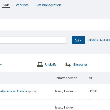
Søk
Verkliste
Om bibliografien
Søk
Søketips
Nullstill
Utskrift
Eksporter
>>
Forfatter/person
År
tyczny w 1 akcie
1920
Ibsen, Henrik ...
(polsk)
Ibsen, Henrik ...