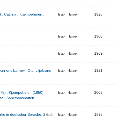
 : Catilina ; Kjæmpehøien ;
1928
Ibsen, Henrik ...
1900
Ibsen, Henrik
1969
Ibsen, Henrik ...
warrior's barrow ; Olaf Liljekrans
1921
Ibsen, Henrik ...
1875) ; Kjæmpehøien (1850) ;
2005
Ibsen, Henrik ...
a ; Sancthansnatten
rke in deutscher Sprache. 2
1898
Ibsen, Henrik ...
(tysk)