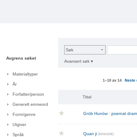
Søk
Avgrens søket
Avansert søk ▾
Materialtyper
Neste
1–10 av 14
År
Forfatter/person
Tittel
Generelt emneord
Grób Hunów : poemat drama
Form/genre
Utgiver
Quan ji
(kinesisk)
Språk