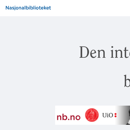
Den int
b