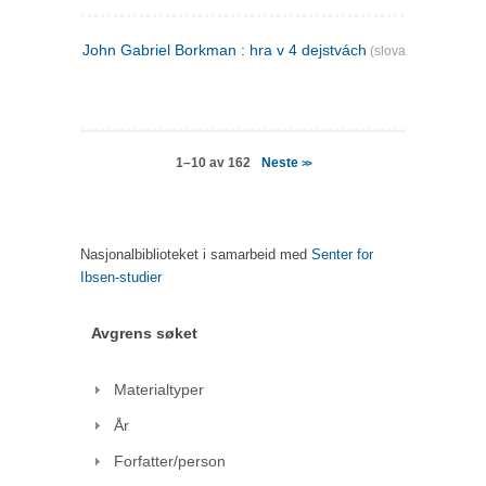
John Gabriel Borkman : hra v 4 dejstvách
(slovakisk)
Neste
1–10 av 162
>>
Nasjonalbiblioteket i samarbeid med
Senter for
Ibsen-studier
Avgrens søket
Materialtyper
År
Forfatter/person