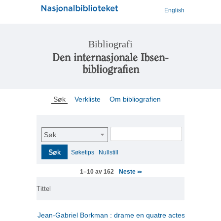
English
Bibliografi
Den internasjonale Ibsen-
bibliografien
Søk
Verkliste
Om bibliografien
Søk
Søk
Søketips
Nullstill
Neste
1–10 av 162
>>
Tittel
Jean-Gabriel Borkman : drame en quatre actes
(fransk)