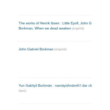
The works of Henrik Ibsen : Little Eyolf, John Gabriel
Borkman, When we dead awaken
(engelsk)
John Gabriel Borkman
(engelsk)
Yun Gabīiyil Burkmān : namāyishnāmihʹī dar chahār pardih
(farsi)