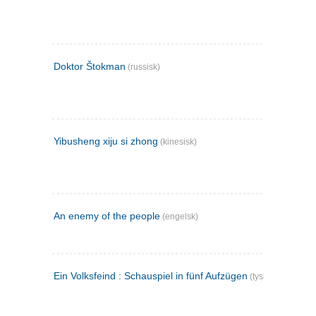
Doktor Štokman
(russisk)
Yibusheng xiju si zhong
(kinesisk)
An enemy of the people
(engelsk)
Ein Volksfeind : Schauspiel in fünf Aufzügen
(tysk)