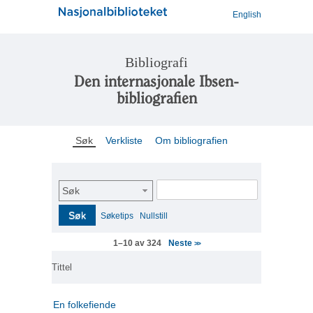
English
Bibliografi
Den internasjonale Ibsen-
bibliografien
Søk
Verkliste
Om bibliografien
Søk
Søk
Søketips
Nullstill
Neste
1–10 av 324
>>
Tittel
En folkefiende