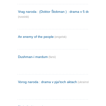
Vrag naroda : (Doktor Štokman ) : drama v 5 dejstvijach
(russisk)
An enemy of the people
(engelsk)
Dushman-i mardum
(farsi)
Vorog naroda : drama v pja'toch aktach
(ukrainsk)