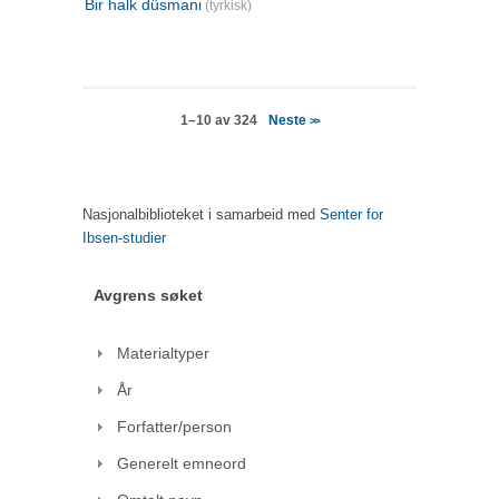
Bir halk düsmani
(tyrkisk)
Neste
1–10 av 324
>>
Nasjonalbiblioteket i samarbeid med
Senter for
Ibsen-studier
Avgrens søket
Materialtyper
År
Forfatter/person
Generelt emneord