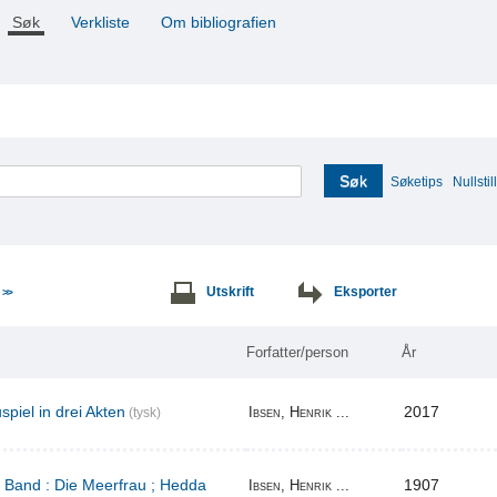
Søk
Verkliste
Om bibliografien
Søk
Søketips
Nullstill
e
Utskrift
Eksporter
>>
Forfatter/person
År
piel in drei Akten
2017
Ibsen, Henrik ...
(tysk)
r Band : Die Meerfrau ; Hedda
1907
Ibsen, Henrik ...