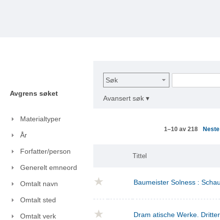
Søk
Avgrens søket
Avansert søk ▾
Materialtyper
Nest
1–10 av 218
År
Forfatter/person
Tittel
Generelt emneord
Baumeister Solness : Schaus
Omtalt navn
Omtalt sted
Dram atische Werke. Dritte
Omtalt verk