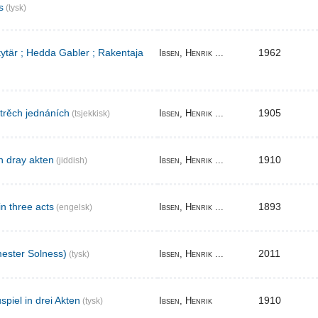
s
(tysk)
 tytär ; Hedda Gabler ; Rakentaja
1962
Ibsen, Henrik ...
 trěch jednáních
1905
Ibsen, Henrik ...
(tsjekkisk)
n dray akten
1910
Ibsen, Henrik ...
(jiddish)
in three acts
1893
Ibsen, Henrik ...
(engelsk)
ester Solness)
2011
Ibsen, Henrik ...
(tysk)
piel in drei Akten
1910
Ibsen, Henrik
(tysk)