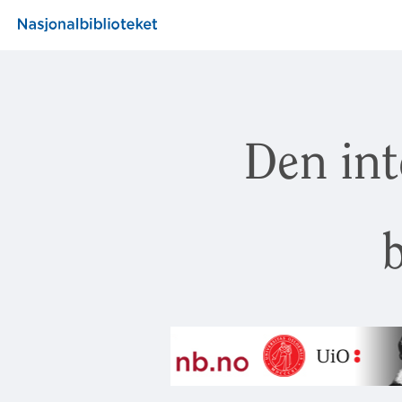
Den int
b