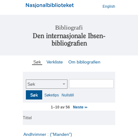
English
Bibliografi
Den internasjonale Ibsen-
bibliografien
Søk
Verkliste
Om bibliografien
Søk
Søk
Søketips
Nullstill
Neste
1–10 av 56
>>
Tittel
Andhrimner : ("Manden")