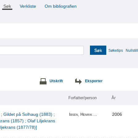
Søk
Verkliste
Om bibliografien
Søk
Søketips
Nullstill
Utskrift
Eksporter
Forfatter/person
År
 ; Gildet på Solhaug (1883) ;
2006
Ibsen, Henrik ...
krans (1857) ; Olaf Liljekrans
iljekrans (1877/78)]