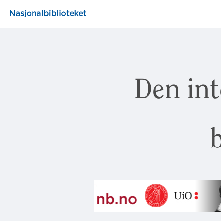
Den int
b