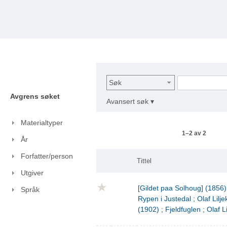
Søk
Avgrens søket
Avansert søk ▾
Materialtyper
1–2 av 2
År
Forfatter/person
Tittel
Utgiver
[Gildet paa Solhoug] (1856)
Språk
Rypen i Justedal ; Olaf Lilje
(1902) ; Fjeldfuglen ; Olaf L