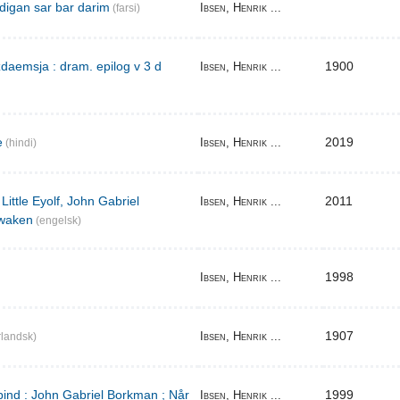
digan sar bar darim
Ibsen, Henrik ...
(farsi)
aemsja : dram. epilog v 3 d
1900
Ibsen, Henrik ...
e
2019
Ibsen, Henrik ...
(hindi)
Little Eyolf, John Gabriel
2011
Ibsen, Henrik ...
waken
(engelsk)
1998
Ibsen, Henrik ...
1907
Ibsen, Henrik ...
landsk)
bind : John Gabriel Borkman ; Når
1999
Ibsen, Henrik ...