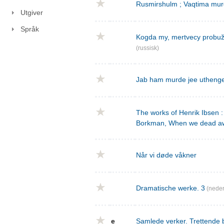
Rusmirshulm ; Vaqtima mur
Utgiver
Språk
Kogda my, mertvecy probužd
(russisk)
Jab ham murde jee utheng
The works of Henrik Ibsen : 
Borkman, When we dead a
Når vi døde våkner
Dramatische werke. 3
(neder
e
Samlede verker. Trettende 