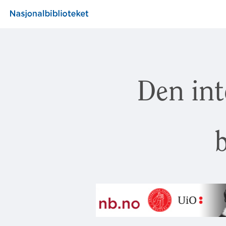
Den int
b