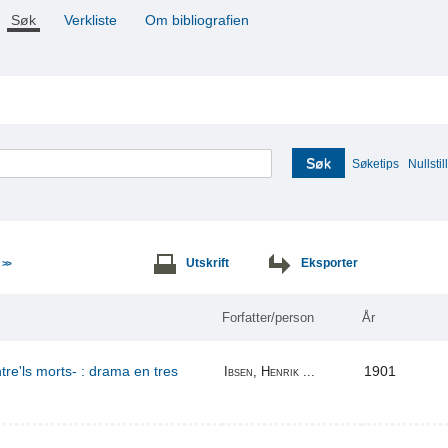
Søk
Verkliste
Om bibliografien
Søk
Søketips
Nullstill
e
Utskrift
Eksporter
>>
Forfatter/person
År
re'ls morts- : drama en tres
1901
Ibsen, Henrik ...