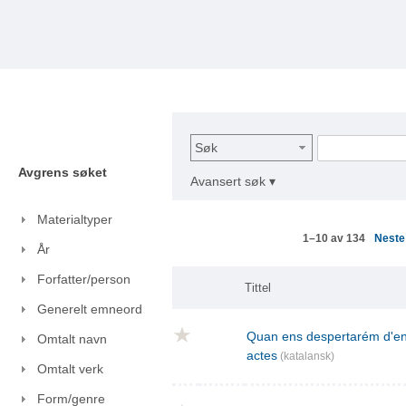
Søk
Avgrens søket
Avansert søk ▾
Materialtyper
Nest
1–10 av 134
År
Forfatter/person
Tittel
Generelt emneord
Quan ens despertarém d'ent
Omtalt navn
actes
(katalansk)
Omtalt verk
Form/genre