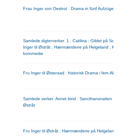
Frau Inger von Oestrot : Drama in fünf Aufzügen
(tysk)
Samlede digterverker. 1 : Catilina ; Gildet på Solhaug ; Fru
Inger til Østråt ; Hærmændene på Helgeland ; Kjærlighede
kommedie
Fru Inger til Østeraad : historisk Drama i fem Akter
Samlede verker. Annet bind : Sancthansnatten ; Fru Inger ti
Østråt
Fru Inger til Østråt ; Hærmændene på Helgeland