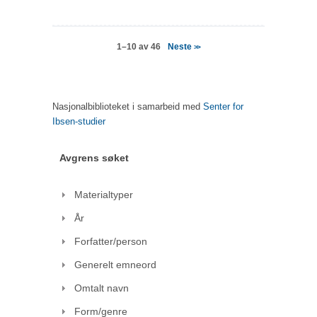
Neste
1–10 av 46
>>
Nasjonalbiblioteket i samarbeid med
Senter for
Ibsen-studier
Avgrens søket
Materialtyper
År
Forfatter/person
Generelt emneord
Omtalt navn
Form/genre