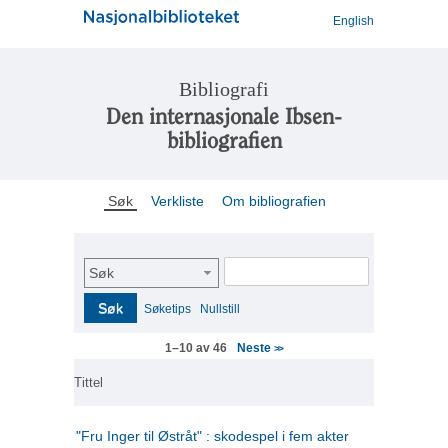
English
Bibliografi
Den internasjonale Ibsen-
bibliografien
Søk
Verkliste
Om bibliografien
Søk
Søk
Søketips
Nullstill
Neste
1–10 av 46
>>
Tittel
"Fru Inger til Østråt" : skodespel i fem akter