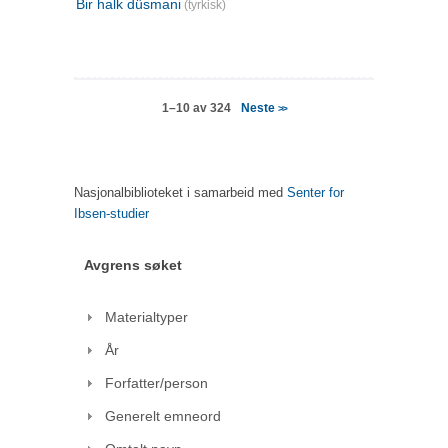
Bir halk düsmani
(tyrkisk)
Neste
1–10 av 324
>>
Nasjonalbiblioteket i samarbeid med
Senter for
Ibsen-studier
Avgrens søket
Materialtyper
År
Forfatter/person
Generelt emneord