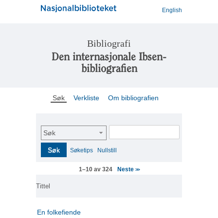
English
Bibliografi
Den internasjonale Ibsen-
bibliografien
Søk
Verkliste
Om bibliografien
Søk
Søk
Søketips
Nullstill
Neste
1–10 av 324
>>
Tittel
En folkefiende