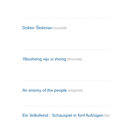
Doktor Štokman
(russisk)
Yibusheng xiju si zhong
(kinesisk)
An enemy of the people
(engelsk)
Ein Volksfeind : Schauspiel in fünf Aufzügen
(tysk)