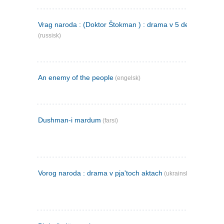
Vrag naroda : (Doktor Štokman ) : drama v 5 dejstvijach
(russisk)
An enemy of the people
(engelsk)
Dushman-i mardum
(farsi)
Vorog naroda : drama v pja'toch aktach
(ukrainsk)