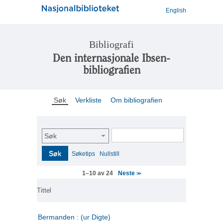
English
Bibliografi
Den internasjonale Ibsen-
bibliografien
Søk
Verkliste
Om bibliografien
Søk
Søk
Søketips
Nullstill
Neste
1–10 av 24
>>
Tittel
Bermanden : (ur Digte)