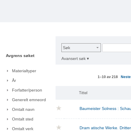
Søk
Avgrens søket
Avansert søk ▾
Materialtyper
Nest
1–10 av 218
År
Forfatter/person
Tittel
Generelt emneord
Baumeister Solness : Schaus
Omtalt navn
Omtalt sted
Dram atische Werke. Dritte
Omtalt verk