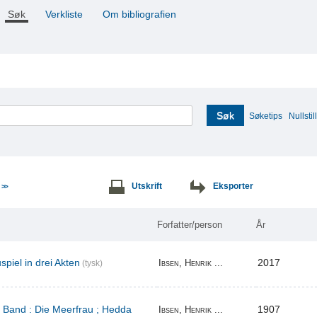
Søk
Verkliste
Om bibliografien
Søk
Søketips
Nullstill
e
Utskrift
Eksporter
>>
Forfatter/person
År
piel in drei Akten
2017
Ibsen, Henrik ...
(tysk)
r Band : Die Meerfrau ; Hedda
1907
Ibsen, Henrik ...