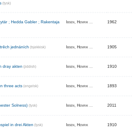
s
(tysk)
 tytär ; Hedda Gabler ; Rakentaja
1962
Ibsen, Henrik ...
 trěch jednáních
1905
Ibsen, Henrik ...
(tsjekkisk)
n dray akten
1910
Ibsen, Henrik ...
(jiddish)
in three acts
1893
Ibsen, Henrik ...
(engelsk)
ester Solness)
2011
Ibsen, Henrik ...
(tysk)
piel in drei Akten
1910
Ibsen, Henrik
(tysk)