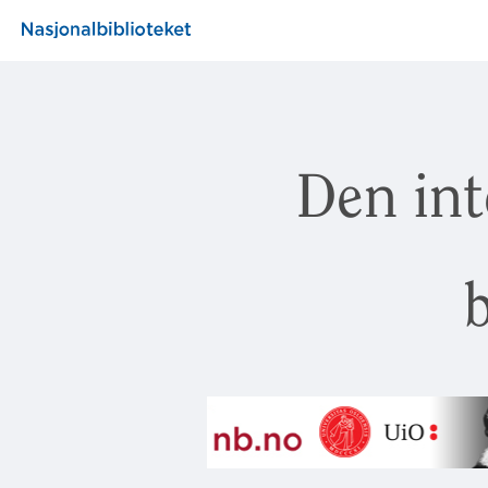
Den int
b