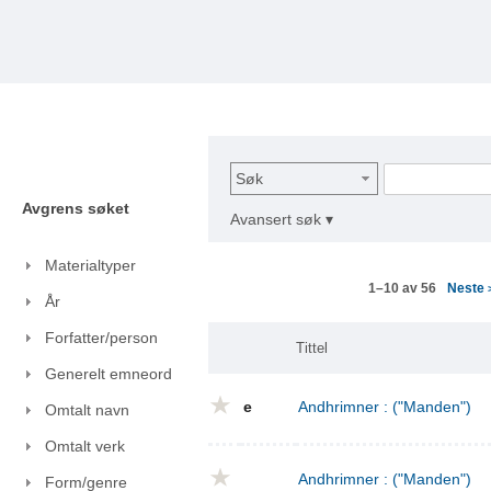
Søk
Avgrens søket
Avansert søk ▾
Materialtyper
Neste
1–10 av 56
År
Forfatter/person
Tittel
Generelt emneord
e
Andhrimner : ("Manden")
Omtalt navn
Omtalt verk
Andhrimner : ("Manden")
Form/genre