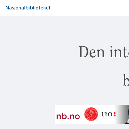
Den int
b