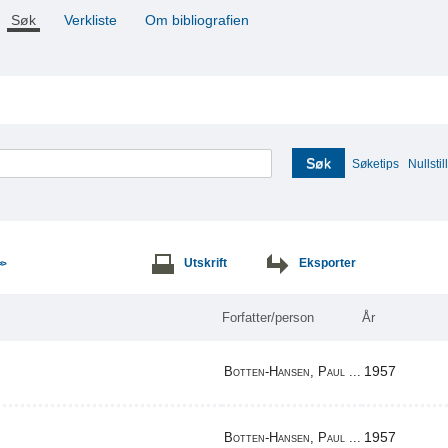
Søk
Verkliste
Om bibliografien
Søk
Søketips
Nullstill
Utskrift
Eksporter
>>
Forfatter/person
År
1957
Botten-Hansen, Paul ...
1957
Botten-Hansen, Paul ...